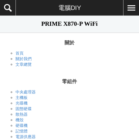
電腦DIY
PRIME X870-P WiFi
關於
首頁
關於我們
文章總覽
零組件
中央處理器
主機板
光碟機
固態硬碟
散熱器
機殼
硬碟機
記憶體
電源供應器