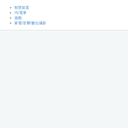
智慧裝置
汽/電車
遊戲
家電/音響/數位攝影