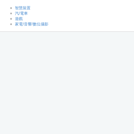
智慧裝置
汽/電車
遊戲
家電/音響/數位攝影