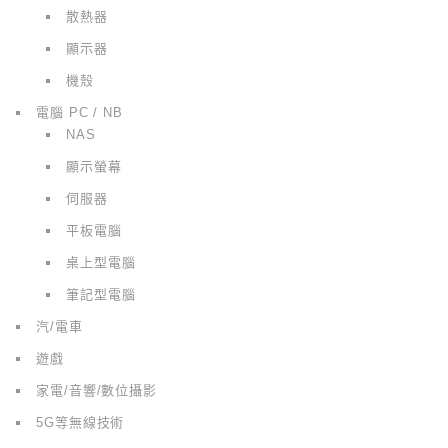
散熱器
顯示器
機殼
電腦 PC / NB
NAS
顯示螢幕
伺服器
平板電腦
桌上型電腦
筆記型電腦
汽/電車
遊戲
家電/音響/數位攝影
5G等無線技術