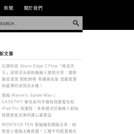
新聞
關於我們
新文章
石頭科技 Qrevo Edge 2 Flow「搖滾天
王」滾筒活水掃拖機器人使用分享：實現
徹底清潔 輕鬆跨障 零纏繞毛髮 是最智慧
與最薄的滾筒活水機！
開箱 Marvel’s Spider-Man |
CASETiFY 聯名系列手機殼與筆電包和
iPad Pro 保護殼：多款樣式任蜘蛛人粉絲
挑選更能完美呵護心愛產品
MONTECH TEN 電腦機殼開箱分享：絕
對是小電腦主機首選！三種不同配置模式