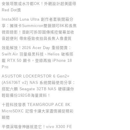
安裝塔散或水冷都OK！外觀設計超美還得
Red Dot獎
Insta360 Luna Ultra 創作者套裝開箱分
享：擁徠卡Summicron雙鏡頭可8K和長焦
微距錄影！首創可拆卸圖傳搖控螢幕並收
音超便利 帶來極致夜拍與長焦人像畫質
效能解放！2026 Acer Day 重磅開賣：
Swift Air 羽量級黑科技、Helios 破格搭
載 RTX 50 顯卡，登錄再抽 iPhone 18
Pro
ASUSTOR LOCKERSTOR 6 Gen2+
(AS6706T v2) NAS 系統開箱使用分享：
搭配六顆 Seagate 32TB NAS 硬碟讓你
輕鬆備份192GB海量資料！
十銓科技發表 TEAMGROUP ACE 8K
MicroSDXC 記憶卡讓大家盡情捕捉精彩
瞬間
平價演唱會神器就是它！vivo X300 FE