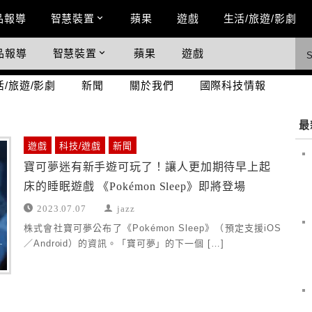
n Menu
品報導
智慧裝置
蘋果
遊戲
生活/旅遊/影劇
品報導
智慧裝置
蘋果
遊戲
際科技情報
活/旅遊/影劇
新聞
關於我們
國際科技情報
最
遊戲
科技/遊戲
新聞
寶可夢迷有新手遊可玩了！讓人更加期待早上起
床的睡眠遊戲 《Pokémon Sleep》即將登場
2023.07.07
jazz
株式會社寶可夢公布了《Pokémon Sleep》（預定支援iOS
／Android）的資訊。「寶可夢」的下一個 […]