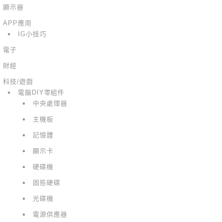
顯示器
APP應用
IG小技巧
電子
財經
科技/遊戲
電腦DIY零組件
中央處理器
主機板
記憶體
顯示卡
硬碟機
固態硬碟
光碟機
電源供應器