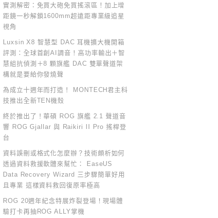
實測解密：免買大砲免買搖滾區！加上增
距鏡一秒解鎖1600mm超遠距專業級追星
視角
Luxsin X8 智慧型 DAC 耳機擴大機開箱
評測：全球首創AI調音！高功率輸出＋智
慧組抗偵測＋8 顆旗艦 DAC 雙單聲道架
構就是要給你發燒聲
為成立十週年而打造！ MONTECH君主科
技推出全新TEN機殼
終於推出了！華碩 ROG 旗艦 2.1 聲道音
響 ROG Gjallar 與 Raikiri II Pro 搖桿登
台
資料誤刪或格式化怎麼辦？技術頗析如何
透過資料救援軟體來幫忙： EaseUS
Data Recovery Wizard 三步驟簡單好用
且專業 這樣資料救回復原率極高
ROG 20週年紀念特展炸裂登場！現場體
驗打卡再抽ROG ALLY掌機