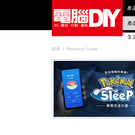
Mai
產
產
國
生
首頁
Pokémon Sleep
Pokémon Sleep