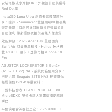
安裝塔散或水冷都OK！外觀設計超美還得
Red Dot獎
Insta360 Luna Ultra 創作者套裝開箱分
享：擁徠卡Summicron雙鏡頭可8K和長焦
微距錄影！首創可拆卸圖傳搖控螢幕並收
音超便利 帶來極致夜拍與長焦人像畫質
效能解放！2026 Acer Day 重磅開賣：
Swift Air 羽量級黑科技、Helios 破格搭
載 RTX 50 顯卡，登錄再抽 iPhone 18
Pro
ASUSTOR LOCKERSTOR 6 Gen2+
(AS6706T v2) NAS 系統開箱使用分享：
搭配六顆 Seagate 32TB NAS 硬碟讓你
輕鬆備份192GB海量資料！
十銓科技發表 TEAMGROUP ACE 8K
MicroSDXC 記憶卡讓大家盡情捕捉精彩
瞬間
平價演唱會神器就是它！vivo X300 FE