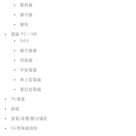
散熱器
顯示器
機殼
電腦 PC / NB
NAS
顯示螢幕
伺服器
平板電腦
桌上型電腦
筆記型電腦
汽/電車
遊戲
家電/音響/數位攝影
5G等無線技術