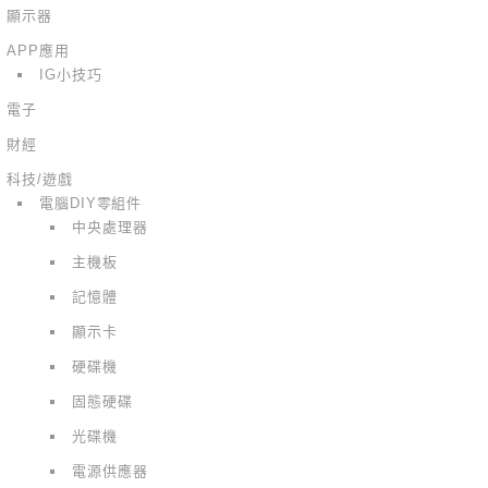
顯示器
APP應用
IG小技巧
電子
財經
科技/遊戲
電腦DIY零組件
中央處理器
主機板
記憶體
顯示卡
硬碟機
固態硬碟
光碟機
電源供應器