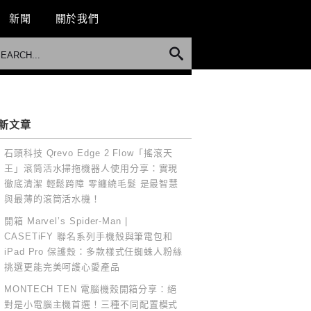
新聞
關於我們
新文章
石頭科技 Qrevo Edge 2 Flow「搖滾天
王」滾筒活水掃拖機器人使用分享：實現
徹底清潔 輕鬆跨障 零纏繞毛髮 是最智慧
與最薄的滾筒活水機！
開箱 Marvel’s Spider-Man |
CASETiFY 聯名系列手機殼與筆電包和
iPad Pro 保護殼：多款樣式任蜘蛛人粉絲
挑選更能完美呵護心愛產品
MONTECH TEN 電腦機殼開箱分享：絕
對是小電腦主機首選！三種不同配置模式