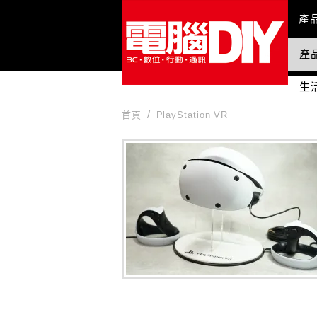
Mai
產
產
國
生
首頁
PlayStation VR
PlayStation VR