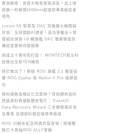
實測解密：免買大砲免買搖滾區！加上增
距鏡一秒解鎖1600mm超遠距專業級追星
視角
Luxsin X8 智慧型 DAC 耳機擴大機開箱
評測：全球首創AI調音！高功率輸出＋智
慧組抗偵測＋8 顆旗艦 DAC 雙單聲道架
構就是要給你發燒聲
為成立十週年而打造！ MONTECH君主科
技推出全新TEN機殼
終於推出了！華碩 ROG 旗艦 2.1 聲道音
響 ROG Gjallar 與 Raikiri II Pro 搖桿登
台
資料誤刪或格式化怎麼辦？技術頗析如何
透過資料救援軟體來幫忙： EaseUS
Data Recovery Wizard 三步驟簡單好用
且專業 這樣資料救回復原率極高
ROG 20週年紀念特展炸裂登場！現場體
驗打卡再抽ROG ALLY掌機