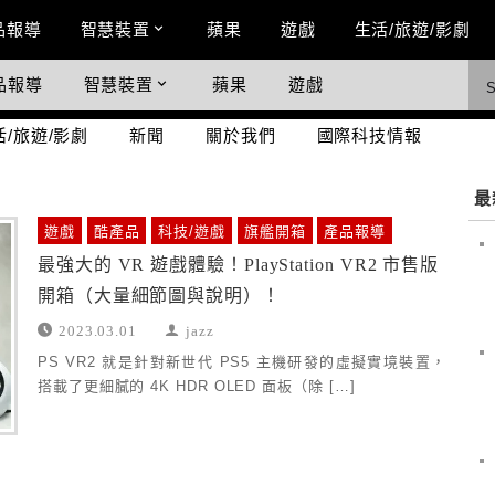
n Menu
品報導
智慧裝置
蘋果
遊戲
生活/旅遊/影劇
品報導
智慧裝置
蘋果
遊戲
際科技情報
活/旅遊/影劇
新聞
關於我們
國際科技情報
最
遊戲
酷產品
科技/遊戲
旗艦開箱
產品報導
最強大的 VR 遊戲體驗！PlayStation VR2 市售版
開箱（大量細節圖與說明）！
2023.03.01
jazz
PS VR2 就是針對新世代 PS5 主機研發的虛擬實境裝置，
搭載了更細膩的 4K HDR OLED 面板（除 […]