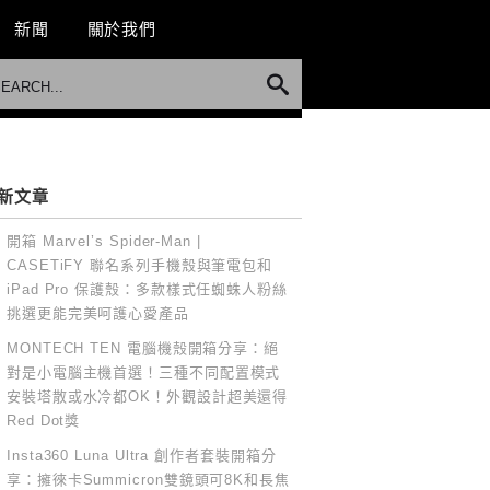
新聞
關於我們
新文章
開箱 Marvel’s Spider-Man |
CASETiFY 聯名系列手機殼與筆電包和
iPad Pro 保護殼：多款樣式任蜘蛛人粉絲
挑選更能完美呵護心愛產品
MONTECH TEN 電腦機殼開箱分享：絕
對是小電腦主機首選！三種不同配置模式
安裝塔散或水冷都OK！外觀設計超美還得
Red Dot獎
Insta360 Luna Ultra 創作者套裝開箱分
享：擁徠卡Summicron雙鏡頭可8K和長焦