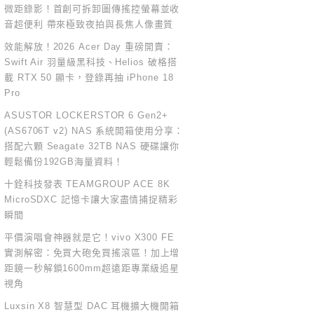
微距錄影！首創可拆卸圖傳搖控螢幕並收
音超便利 帶來極致夜拍與長焦人像畫質
效能解放！2026 Acer Day 重磅開賣：
Swift Air 羽量級黑科技、Helios 破格搭
載 RTX 50 顯卡，登錄再抽 iPhone 18
Pro
ASUSTOR LOCKERSTOR 6 Gen2+
(AS6706T v2) NAS 系統開箱使用分享：
搭配六顆 Seagate 32TB NAS 硬碟讓你
輕鬆備份192GB海量資料！
十銓科技發表 TEAMGROUP ACE 8K
MicroSDXC 記憶卡讓大家盡情捕捉精彩
瞬間
平價演唱會神器就是它！vivo X300 FE
實測解密：免買大砲免買搖滾區！加上增
距鏡一秒解鎖1600mm超遠距專業級追星
視角
Luxsin X8 智慧型 DAC 耳機擴大機開箱