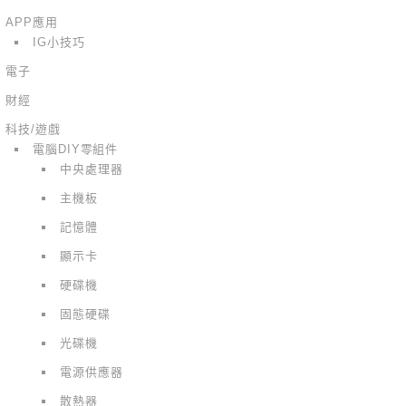
APP應用
IG小技巧
電子
財經
科技/遊戲
電腦DIY零組件
中央處理器
主機板
記憶體
顯示卡
硬碟機
固態硬碟
光碟機
電源供應器
散熱器