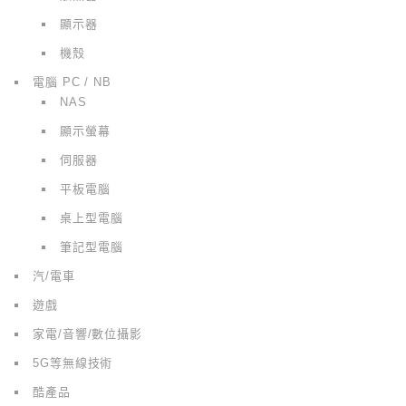
顯示器
機殼
電腦 PC / NB
NAS
顯示螢幕
伺服器
平板電腦
桌上型電腦
筆記型電腦
汽/電車
遊戲
家電/音響/數位攝影
5G等無線技術
酷產品