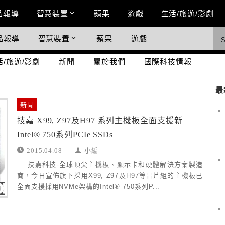
n Menu
品報導
智慧裝置
蘋果
遊戲
生活/旅遊/影劇
品報導
智慧裝置
蘋果
遊戲
際科技情報
活/旅遊/影劇
新聞
關於我們
國際科技情報
最
新聞
技嘉 X99, Z97及H97 系列主機板全面支援新
Intel® 750系列PCIe SSDs
2015.04.08
小編
技嘉科技-全球頂尖主機板、顯示卡和硬體解決方案製造
商，今日宣佈旗下採用X99, Z97及H97等晶片組的主機板已
全面支援採用NVMe架構的Intel® 750系列P...