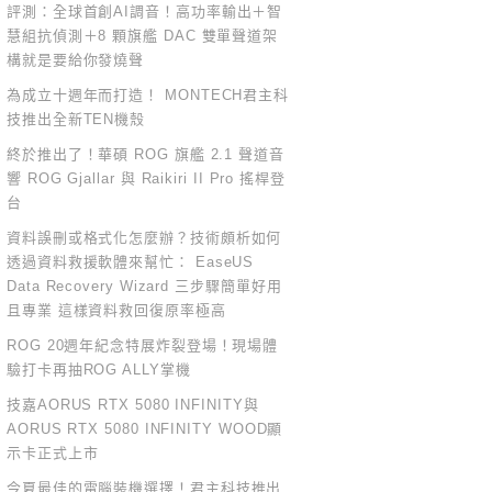
評測：全球首創AI調音！高功率輸出＋智
慧組抗偵測＋8 顆旗艦 DAC 雙單聲道架
構就是要給你發燒聲
為成立十週年而打造！ MONTECH君主科
技推出全新TEN機殼
終於推出了！華碩 ROG 旗艦 2.1 聲道音
響 ROG Gjallar 與 Raikiri II Pro 搖桿登
台
資料誤刪或格式化怎麼辦？技術頗析如何
透過資料救援軟體來幫忙： EaseUS
Data Recovery Wizard 三步驟簡單好用
且專業 這樣資料救回復原率極高
ROG 20週年紀念特展炸裂登場！現場體
驗打卡再抽ROG ALLY掌機
技嘉AORUS RTX 5080 INFINITY與
AORUS RTX 5080 INFINITY WOOD顯
示卡正式上市
今夏最佳的電腦裝機選擇！君主科技推出