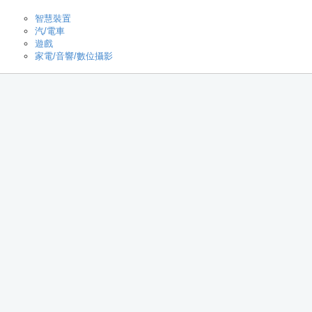
智慧裝置
汽/電車
遊戲
家電/音響/數位攝影