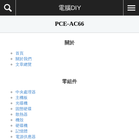
電腦DIY
PCE-AC66
關於
首頁
關於我們
文章總覽
零組件
中央處理器
主機板
光碟機
固態硬碟
散熱器
機殼
硬碟機
記憶體
電源供應器