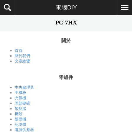
電腦DIY
PC-7HX
關於
首頁
關於我們
文章總覽
零組件
中央處理器
主機板
光碟機
固態硬碟
散熱器
機殼
硬碟機
記憶體
電源供應器