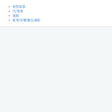
智慧裝置
汽/電車
遊戲
家電/音響/數位攝影