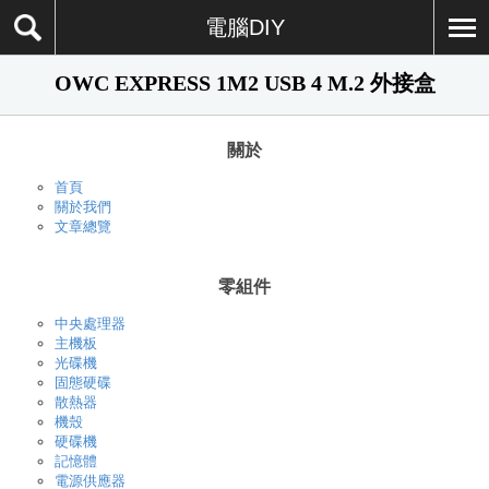
電腦DIY
OWC EXPRESS 1M2 USB 4 M.2 外接盒
關於
首頁
關於我們
文章總覽
零組件
中央處理器
主機板
光碟機
固態硬碟
散熱器
機殼
硬碟機
記憶體
電源供應器