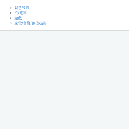
智慧裝置
汽/電車
遊戲
家電/音響/數位攝影