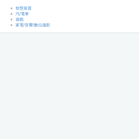
智慧裝置
汽/電車
遊戲
家電/音響/數位攝影