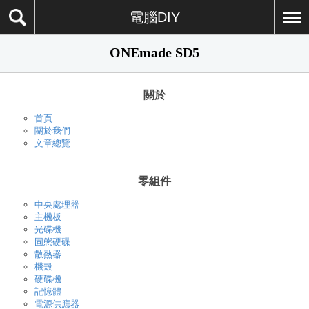
電腦DIY
ONEmade SD5
關於
首頁
關於我們
文章總覽
零組件
中央處理器
主機板
光碟機
固態硬碟
散熱器
機殼
硬碟機
記憶體
電源供應器