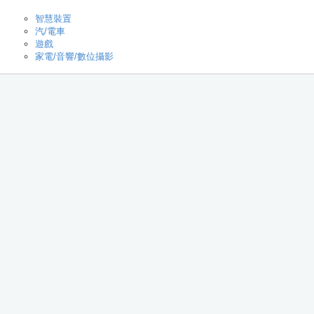
智慧裝置
汽/電車
遊戲
家電/音響/數位攝影