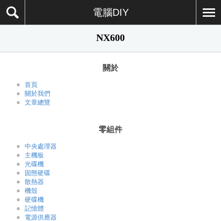
電腦DIY
NX600
關於
首頁
關於我們
文章總覽
零組件
中央處理器
主機板
光碟機
固態硬碟
散熱器
機殼
硬碟機
記憶體
電源供應器