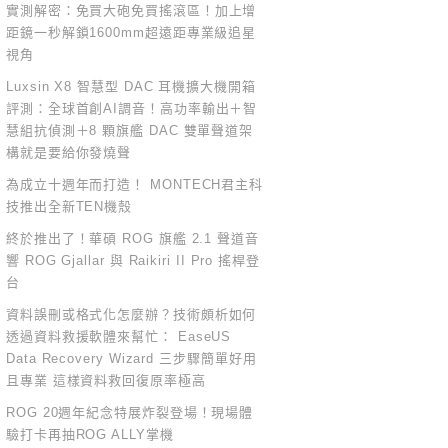
實測解密：免買大砲免買搖滾區！加上增
距鏡一秒解鎖1600mm超遠距專業級追星
視角
Luxsin X8 智慧型 DAC 耳機擴大機開箱
評測：全球首創AI調音！高功率輸出＋智
慧組抗偵測＋8 顆旗艦 DAC 雙單聲道架
構就是要給你發燒聲
為成立十週年而打造！ MONTECH君主科
技推出全新TEN機殼
終於推出了！華碩 ROG 旗艦 2.1 聲道音
響 ROG Gjallar 與 Raikiri II Pro 搖桿登
台
資料誤刪或格式化怎麼辦？技術頗析如何
透過資料救援軟體來幫忙： EaseUS
Data Recovery Wizard 三步驟簡單好用
且專業 這樣資料救回復原率極高
ROG 20週年紀念特展炸裂登場！現場體
驗打卡再抽ROG ALLY掌機