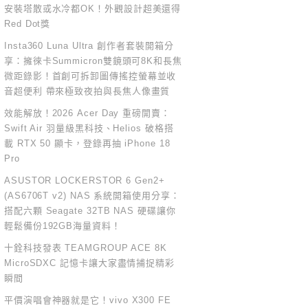
安裝塔散或水冷都OK！外觀設計超美還得
Red Dot獎
Insta360 Luna Ultra 創作者套裝開箱分
享：擁徠卡Summicron雙鏡頭可8K和長焦
微距錄影！首創可拆卸圖傳搖控螢幕並收
音超便利 帶來極致夜拍與長焦人像畫質
效能解放！2026 Acer Day 重磅開賣：
Swift Air 羽量級黑科技、Helios 破格搭
載 RTX 50 顯卡，登錄再抽 iPhone 18
Pro
ASUSTOR LOCKERSTOR 6 Gen2+
(AS6706T v2) NAS 系統開箱使用分享：
搭配六顆 Seagate 32TB NAS 硬碟讓你
輕鬆備份192GB海量資料！
十銓科技發表 TEAMGROUP ACE 8K
MicroSDXC 記憶卡讓大家盡情捕捉精彩
瞬間
平價演唱會神器就是它！vivo X300 FE