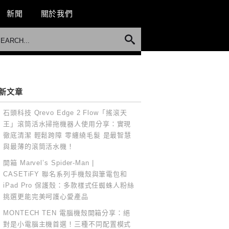
新聞
關於我們
新文章
石頭科技 Qrevo Edge 2 Flow「搖滾天
王」滾筒活水掃拖機器人使用分享：實現
徹底清潔 輕鬆跨障 零纏繞毛髮 是最智慧
與最薄的滾筒活水機！
開箱 Marvel’s Spider-Man |
CASETiFY 聯名系列手機殼與筆電包和
iPad Pro 保護殼：多款樣式任蜘蛛人粉絲
挑選更能完美呵護心愛產品
MONTECH TEN 電腦機殼開箱分享：絕
對是小電腦主機首選！三種不同配置模式