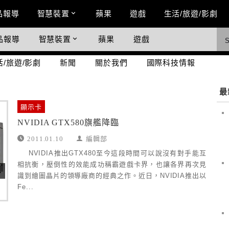
n Menu
品報導
智慧裝置
蘋果
遊戲
生活/旅遊/影劇
品報導
智慧裝置
蘋果
遊戲
際科技情報
活/旅遊/影劇
新聞
關於我們
國際科技情報
最
顯示卡
NVIDIA GTX580旗艦降臨
2011.01.10
編輯部
NVIDIA推出GTX480至今這段時間可以說沒有對手能互
相抗衡，壓倒性的效能成功稱霸遊戲卡界，也讓各界再次見
識到繪圖晶片的領導廠商的經典之作。近日，NVIDIA推出以
Fe...