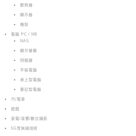
散熱器
顯示器
機殼
電腦 PC / NB
NAS
顯示螢幕
伺服器
平板電腦
桌上型電腦
筆記型電腦
汽/電車
遊戲
家電/音響/數位攝影
5G等無線技術