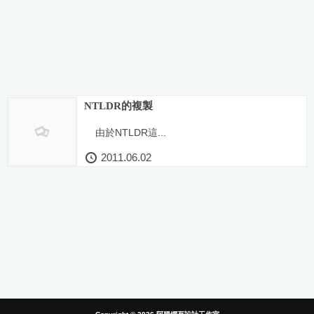
NTLDR的複製
由於NTLDR這...
2011.06.02