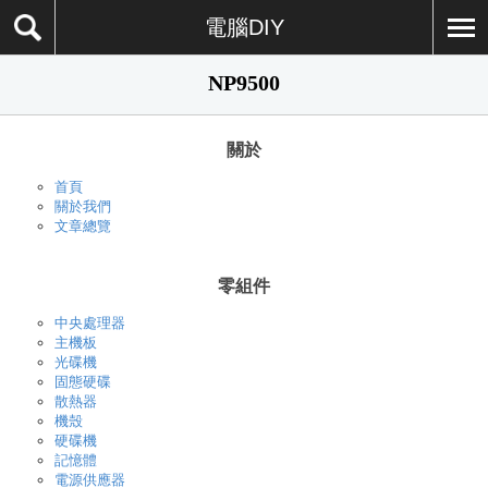
電腦DIY
NP9500
關於
首頁
關於我們
文章總覽
零組件
中央處理器
主機板
光碟機
固態硬碟
散熱器
機殼
硬碟機
記憶體
電源供應器