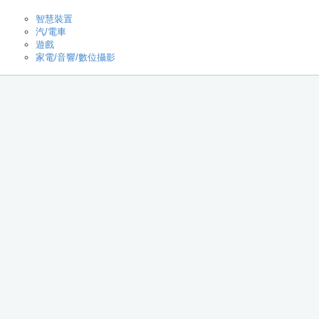
智慧裝置
汽/電車
遊戲
家電/音響/數位攝影