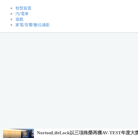
智慧裝置
汽/電車
遊戲
家電/音響/數位攝影
NortonLifeLock以三項殊榮再獲AV-TEST年度大