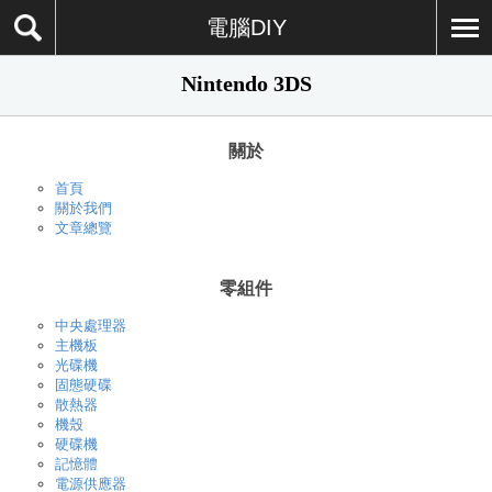
電腦DIY
Nintendo 3DS
關於
首頁
關於我們
文章總覽
零組件
中央處理器
主機板
光碟機
固態硬碟
散熱器
機殼
硬碟機
記憶體
電源供應器