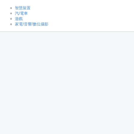
智慧裝置
汽/電車
遊戲
家電/音響/數位攝影