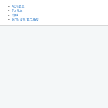
智慧裝置
汽/電車
遊戲
家電/音響/數位攝影