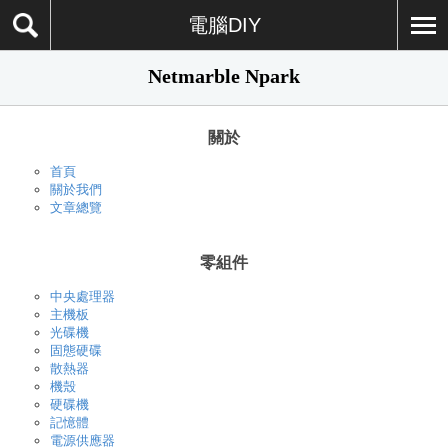
電腦DIY
Netmarble Npark
關於
首頁
關於我們
文章總覽
零組件
中央處理器
主機板
光碟機
固態硬碟
散熱器
機殼
硬碟機
記憶體
電源供應器