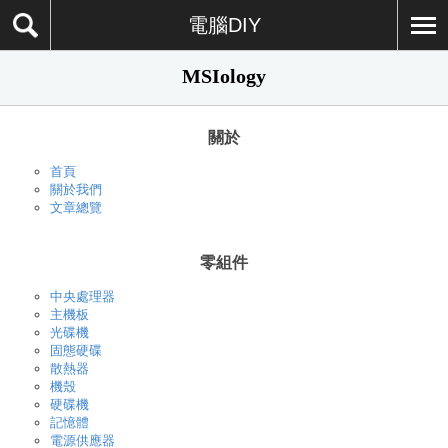
電腦DIY
MSIology
關於
首頁
關於我們
文章總覽
零組件
中央處理器
主機板
光碟機
固態硬碟
散熱器
機殼
硬碟機
記憶體
電源供應器