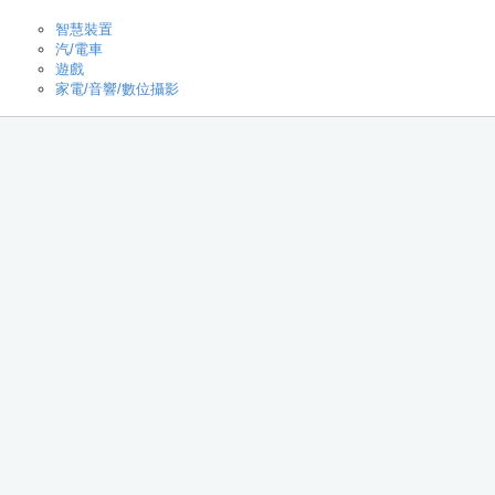
智慧裝置
汽/電車
遊戲
家電/音響/數位攝影