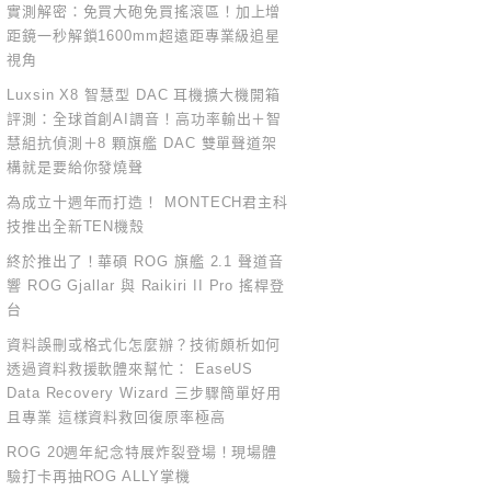
實測解密：免買大砲免買搖滾區！加上增
距鏡一秒解鎖1600mm超遠距專業級追星
視角
Luxsin X8 智慧型 DAC 耳機擴大機開箱
評測：全球首創AI調音！高功率輸出＋智
慧組抗偵測＋8 顆旗艦 DAC 雙單聲道架
構就是要給你發燒聲
為成立十週年而打造！ MONTECH君主科
技推出全新TEN機殼
終於推出了！華碩 ROG 旗艦 2.1 聲道音
響 ROG Gjallar 與 Raikiri II Pro 搖桿登
台
資料誤刪或格式化怎麼辦？技術頗析如何
透過資料救援軟體來幫忙： EaseUS
Data Recovery Wizard 三步驟簡單好用
且專業 這樣資料救回復原率極高
ROG 20週年紀念特展炸裂登場！現場體
驗打卡再抽ROG ALLY掌機