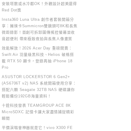
安裝塔散或水冷都OK！外觀設計超美還得
Red Dot獎
Insta360 Luna Ultra 創作者套裝開箱分
享：擁徠卡Summicron雙鏡頭可8K和長焦
微距錄影！首創可拆卸圖傳搖控螢幕並收
音超便利 帶來極致夜拍與長焦人像畫質
效能解放！2026 Acer Day 重磅開賣：
Swift Air 羽量級黑科技、Helios 破格搭
載 RTX 50 顯卡，登錄再抽 iPhone 18
Pro
ASUSTOR LOCKERSTOR 6 Gen2+
(AS6706T v2) NAS 系統開箱使用分享：
搭配六顆 Seagate 32TB NAS 硬碟讓你
輕鬆備份192GB海量資料！
十銓科技發表 TEAMGROUP ACE 8K
MicroSDXC 記憶卡讓大家盡情捕捉精彩
瞬間
平價演唱會神器就是它！vivo X300 FE