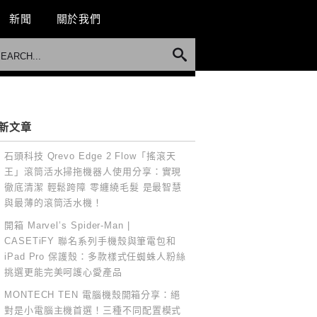
新聞
關於我們
新文章
石頭科技 Qrevo Edge 2 Flow「搖滾天
王」滾筒活水掃拖機器人使用分享：實現
徹底清潔 輕鬆跨障 零纏繞毛髮 是最智慧
與最薄的滾筒活水機！
開箱 Marvel’s Spider-Man |
CASETiFY 聯名系列手機殼與筆電包和
iPad Pro 保護殼：多款樣式任蜘蛛人粉絲
挑選更能完美呵護心愛產品
MONTECH TEN 電腦機殼開箱分享：絕
對是小電腦主機首選！三種不同配置模式