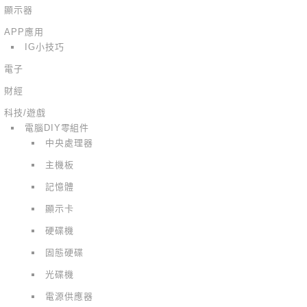
顯示器
APP應用
IG小技巧
電子
財經
科技/遊戲
電腦DIY零組件
中央處理器
主機板
記憶體
顯示卡
硬碟機
固態硬碟
光碟機
電源供應器