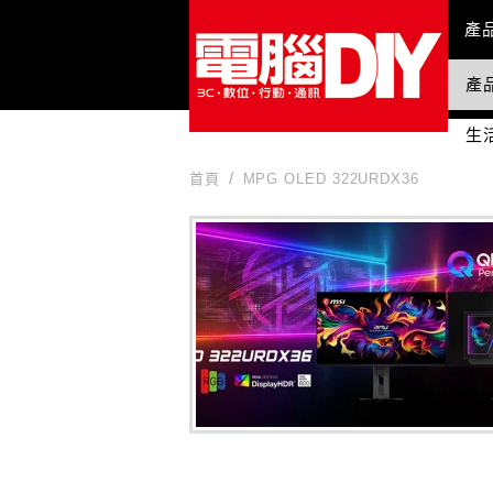
Mai
產
產
國
生
首頁
MPG OLED 322URDX36
MPG OLED 322URDX36