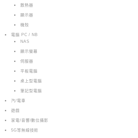
散熱器
顯示器
機殼
電腦 PC / NB
NAS
顯示螢幕
伺服器
平板電腦
桌上型電腦
筆記型電腦
汽/電車
遊戲
家電/音響/數位攝影
5G等無線技術