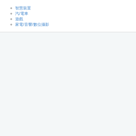
智慧裝置
汽/電車
遊戲
家電/音響/數位攝影