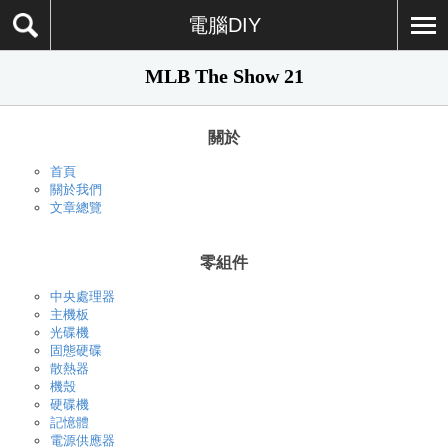
電腦DIY
MLB The Show 21
關於
首頁
關於我們
文章總覽
零組件
中央處理器
主機板
光碟機
固態硬碟
散熱器
機殼
硬碟機
記憶體
電源供應器