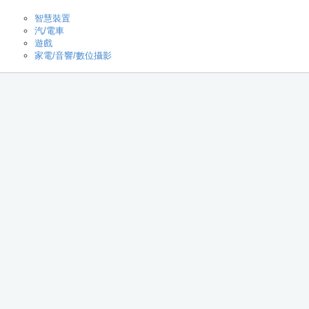
智慧裝置
汽/電車
遊戲
家電/音響/數位攝影