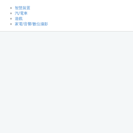
智慧裝置
汽/電車
遊戲
家電/音響/數位攝影