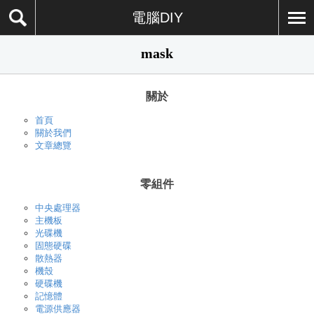
電腦DIY
mask
關於
首頁
關於我們
文章總覽
零組件
中央處理器
主機板
光碟機
固態硬碟
散熱器
機殼
硬碟機
記憶體
電源供應器