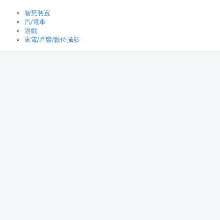
智慧裝置
汽/電車
遊戲
家電/音響/數位攝影