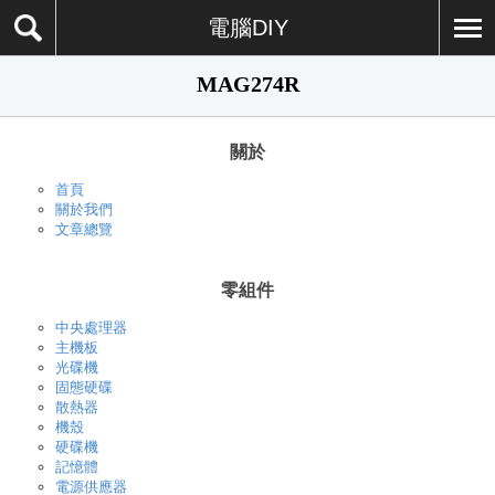
電腦DIY
MAG274R
關於
首頁
關於我們
文章總覽
零組件
中央處理器
主機板
光碟機
固態硬碟
散熱器
機殼
硬碟機
記憶體
電源供應器