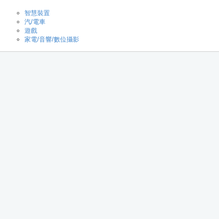
智慧裝置
汽/電車
遊戲
家電/音響/數位攝影