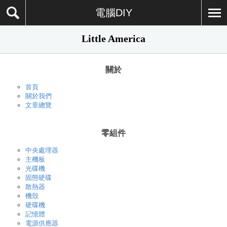
電腦DIY
Little America
關於
首頁
關於我們
文章總覽
零組件
中央處理器
主機板
光碟機
固態硬碟
散熱器
機殼
硬碟機
記憶體
電源供應器