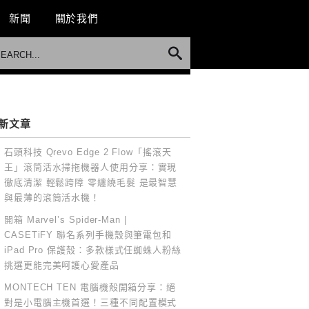
新聞
關於我們
新文章
石頭科技 Qrevo Edge 2 Flow「搖滾天
王」滾筒活水掃拖機器人使用分享：實現
徹底清潔 輕鬆跨障 零纏繞毛髮 是最智慧
與最薄的滾筒活水機！
開箱 Marvel’s Spider-Man |
CASETiFY 聯名系列手機殼與筆電包和
iPad Pro 保護殼：多款樣式任蜘蛛人粉絲
挑選更能完美呵護心愛產品
MONTECH TEN 電腦機殼開箱分享：絕
對是小電腦主機首選！三種不同配置模式