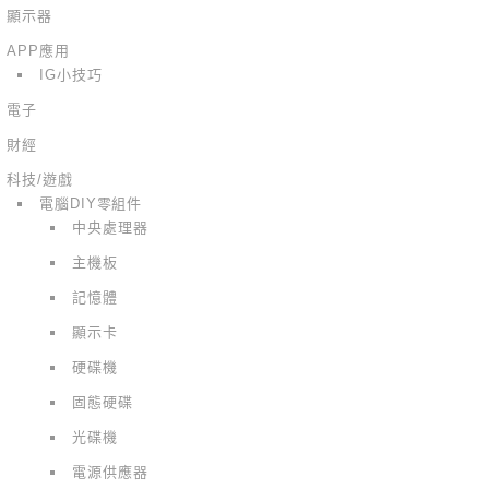
顯示器
APP應用
IG小技巧
電子
財經
科技/遊戲
電腦DIY零組件
中央處理器
主機板
記憶體
顯示卡
硬碟機
固態硬碟
光碟機
電源供應器