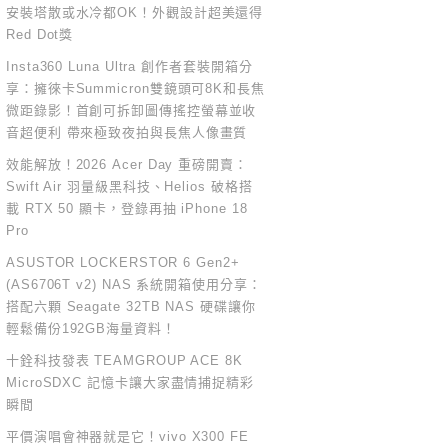
安裝塔散或水冷都OK！外觀設計超美還得
Red Dot獎
Insta360 Luna Ultra 創作者套裝開箱分
享：擁徠卡Summicron雙鏡頭可8K和長焦
微距錄影！首創可拆卸圖傳搖控螢幕並收
音超便利 帶來極致夜拍與長焦人像畫質
效能解放！2026 Acer Day 重磅開賣：
Swift Air 羽量級黑科技、Helios 破格搭
載 RTX 50 顯卡，登錄再抽 iPhone 18
Pro
ASUSTOR LOCKERSTOR 6 Gen2+
(AS6706T v2) NAS 系統開箱使用分享：
搭配六顆 Seagate 32TB NAS 硬碟讓你
輕鬆備份192GB海量資料！
十銓科技發表 TEAMGROUP ACE 8K
MicroSDXC 記憶卡讓大家盡情捕捉精彩
瞬間
平價演唱會神器就是它！vivo X300 FE