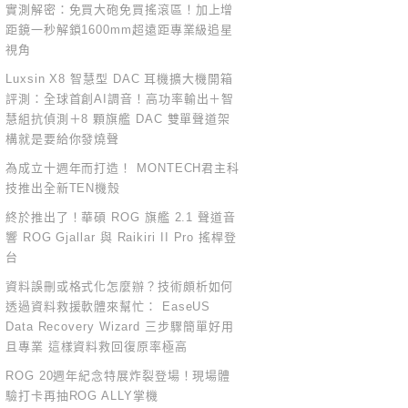
實測解密：免買大砲免買搖滾區！加上增
距鏡一秒解鎖1600mm超遠距專業級追星
視角
Luxsin X8 智慧型 DAC 耳機擴大機開箱
評測：全球首創AI調音！高功率輸出＋智
慧組抗偵測＋8 顆旗艦 DAC 雙單聲道架
構就是要給你發燒聲
為成立十週年而打造！ MONTECH君主科
技推出全新TEN機殼
終於推出了！華碩 ROG 旗艦 2.1 聲道音
響 ROG Gjallar 與 Raikiri II Pro 搖桿登
台
資料誤刪或格式化怎麼辦？技術頗析如何
透過資料救援軟體來幫忙： EaseUS
Data Recovery Wizard 三步驟簡單好用
且專業 這樣資料救回復原率極高
ROG 20週年紀念特展炸裂登場！現場體
驗打卡再抽ROG ALLY掌機