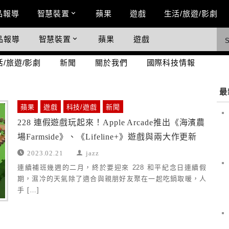
n Menu
品報導
智慧裝置
蘋果
遊戲
生活/旅遊/影劇
品報導
智慧裝置
蘋果
遊戲
際科技情報
活/旅遊/影劇
新聞
關於我們
國際科技情報
最
蘋果
遊戲
科技/遊戲
新聞
228 連假遊戲玩起來！Apple Arcade推出《海濱農
場Farmside》、《Lifeline+》遊戲與兩大作更新
2023.02.21
jazz
連續補班幾週的二月，終於要迎來 228 和平紀念日連續假
期，濕冷的天氣除了適合與親朋好友聚在一起吃鍋取暖，人
手 […]