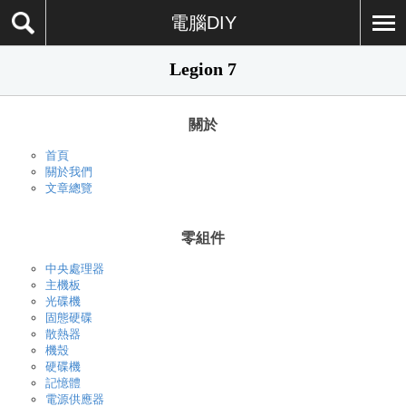
電腦DIY
Legion 7
關於
首頁
關於我們
文章總覽
零組件
中央處理器
主機板
光碟機
固態硬碟
散熱器
機殼
硬碟機
記憶體
電源供應器