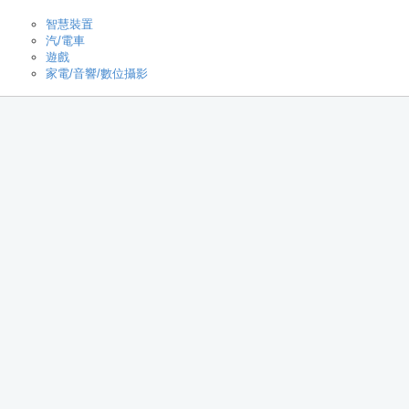
智慧裝置
汽/電車
遊戲
家電/音響/數位攝影