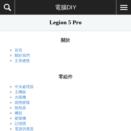
電腦DIY
Legion 5 Pro
關於
首頁
關於我們
文章總覽
零組件
中央處理器
主機板
光碟機
固態硬碟
散熱器
機殼
硬碟機
記憶體
電源供應器