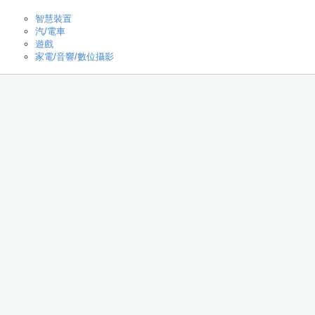
智慧裝置
汽/電車
遊戲
家電/音響/數位攝影