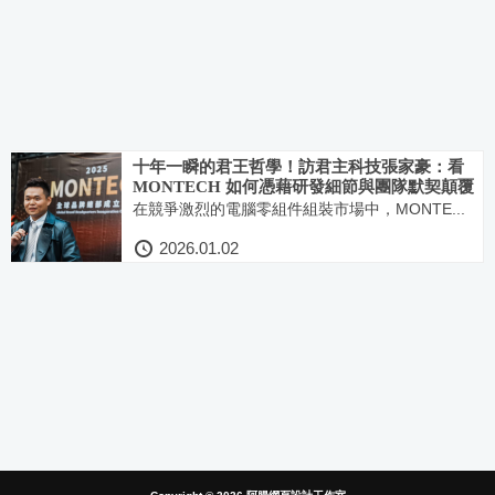
十年一瞬的君王哲學！訪君主科技張家豪：看
MONTECH 如何憑藉研發細節與團隊默契顛覆
電競市場
在競爭激烈的電腦零組件組裝市場中，MONTE...
2026.01.02