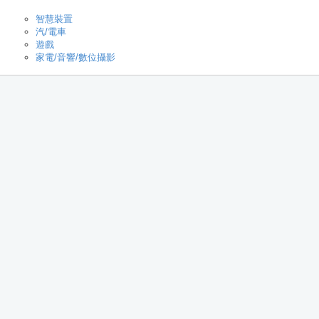
智慧裝置
汽/電車
遊戲
家電/音響/數位攝影