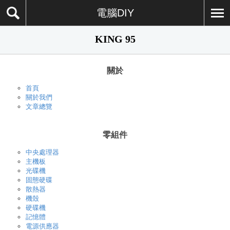
電腦DIY
KING 95
關於
首頁
關於我們
文章總覽
零組件
中央處理器
主機板
光碟機
固態硬碟
散熱器
機殼
硬碟機
記憶體
電源供應器