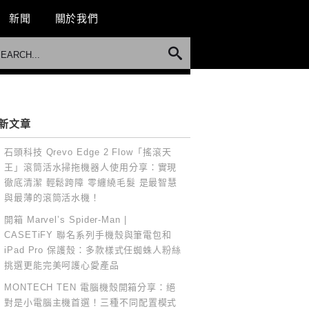
新聞
關於我們
新文章
石頭科技 Qrevo Edge 2 Flow「搖滾天
王」滾筒活水掃拖機器人使用分享：實現
徹底清潔 輕鬆跨障 零纏繞毛髮 是最智慧
與最薄的滾筒活水機！
開箱 Marvel’s Spider-Man |
CASETiFY 聯名系列手機殼與筆電包和
iPad Pro 保護殼：多款樣式任蜘蛛人粉絲
挑選更能完美呵護心愛產品
MONTECH TEN 電腦機殼開箱分享：絕
對是小電腦主機首選！三種不同配置模式