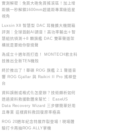
實測解密：免買大砲免買搖滾區！加上增
距鏡一秒解鎖1600mm超遠距專業級追星
視角
Luxsin X8 智慧型 DAC 耳機擴大機開箱
評測：全球首創AI調音！高功率輸出＋智
慧組抗偵測＋8 顆旗艦 DAC 雙單聲道架
構就是要給你發燒聲
為成立十週年而打造！ MONTECH君主科
技推出全新TEN機殼
終於推出了！華碩 ROG 旗艦 2.1 聲道音
響 ROG Gjallar 與 Raikiri II Pro 搖桿登
台
資料誤刪或格式化怎麼辦？技術頗析如何
透過資料救援軟體來幫忙： EaseUS
Data Recovery Wizard 三步驟簡單好用
且專業 這樣資料救回復原率極高
ROG 20週年紀念特展炸裂登場！現場體
驗打卡再抽ROG ALLY掌機