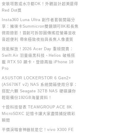
安裝塔散或水冷都OK！外觀設計超美還得
Red Dot獎
Insta360 Luna Ultra 創作者套裝開箱分
享：擁徠卡Summicron雙鏡頭可8K和長焦
微距錄影！首創可拆卸圖傳搖控螢幕並收
音超便利 帶來極致夜拍與長焦人像畫質
效能解放！2026 Acer Day 重磅開賣：
Swift Air 羽量級黑科技、Helios 破格搭
載 RTX 50 顯卡，登錄再抽 iPhone 18
Pro
ASUSTOR LOCKERSTOR 6 Gen2+
(AS6706T v2) NAS 系統開箱使用分享：
搭配六顆 Seagate 32TB NAS 硬碟讓你
輕鬆備份192GB海量資料！
十銓科技發表 TEAMGROUP ACE 8K
MicroSDXC 記憶卡讓大家盡情捕捉精彩
瞬間
平價演唱會神器就是它！vivo X300 FE