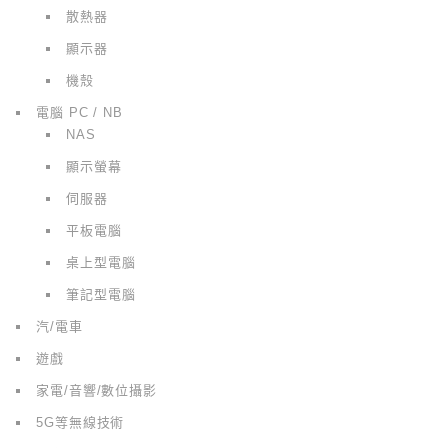
散熱器
顯示器
機殼
電腦 PC / NB
NAS
顯示螢幕
伺服器
平板電腦
桌上型電腦
筆記型電腦
汽/電車
遊戲
家電/音響/數位攝影
5G等無線技術