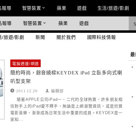
n Menu
品報導
智慧裝置
蘋果
遊戲
生活/旅遊/影劇
品報導
智慧裝置
蘋果
遊戲
際科技情報
活/旅遊/影劇
新聞
關於我們
國際科技情報
最
電腦週邊/網通
簡約時尚，餘音繞樑KEYDEX iPad 立臥多向式喇
叭型支架
2011.12.26
編輯部
隨著APPLE公司iPad一、二代的全球熱賣，許多朋友相
信對手上的iPad愛不釋手，無論是上網瀏覽資訊，或是欣賞
電影音樂，漸漸成為日常生活中重要的成員。KEYDEX是一
家知...