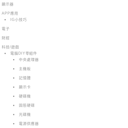
顯示器
APP應用
IG小技巧
電子
財經
科技/遊戲
電腦DIY零組件
中央處理器
主機板
記憶體
顯示卡
硬碟機
固態硬碟
光碟機
電源供應器