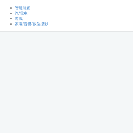
智慧裝置
汽/電車
遊戲
家電/音響/數位攝影