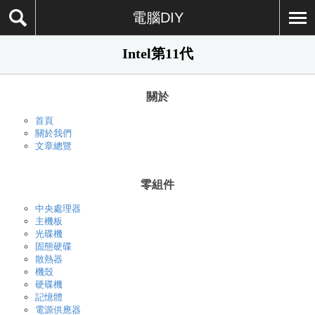
電腦DIY
Intel第11代
關於
首頁
關於我們
文章總覽
零組件
中央處理器
主機板
光碟機
固態硬碟
散熱器
機殼
硬碟機
記憶體
電源供應器