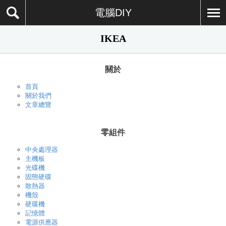
電腦DIY
IKEA
關於
首頁
關於我們
文章總覽
零組件
中央處理器
主機板
光碟機
固態硬碟
散熱器
機殼
硬碟機
記憶體
電源供應器