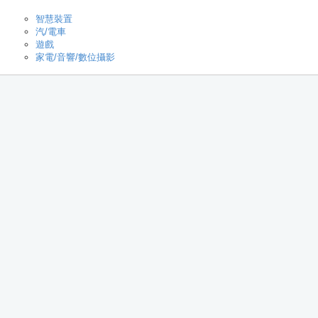
智慧裝置
汽/電車
遊戲
家電/音響/數位攝影