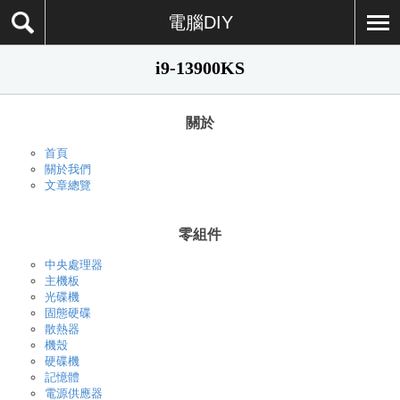
電腦DIY
i9-13900KS
關於
首頁
關於我們
文章總覽
零組件
中央處理器
主機板
光碟機
固態硬碟
散熱器
機殼
硬碟機
記憶體
電源供應器