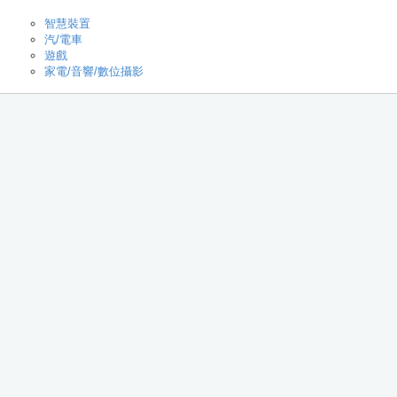
智慧裝置
汽/電車
遊戲
家電/音響/數位攝影