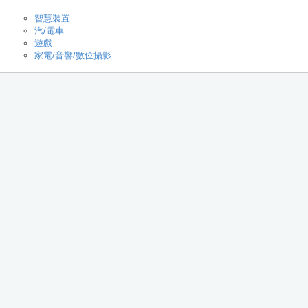
智慧裝置
汽/電車
遊戲
家電/音響/數位攝影