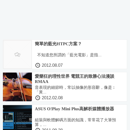
簡單的藍光HTPC方案？
不知道您所謂的「藍光電影」是指...
2012.08.07
愛樂狂的理性世界 電競王的致勝心法漫談
RMAA
音表現的細節時，常以抽像的形容辭，像是︰
「黃...
2012.02.08
ASUS O!Play Mini Plus高解析媒體播放器
組裝與軟體解碼方面的知識，常常花了大筆預
算，...