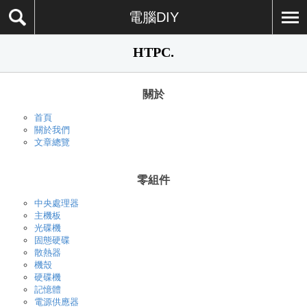
電腦DIY
HTPC.
關於
首頁
關於我們
文章總覽
零組件
中央處理器
主機板
光碟機
固態硬碟
散熱器
機殼
硬碟機
記憶體
電源供應器