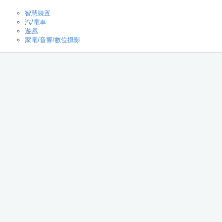
智慧裝置
汽/電車
遊戲
家電/音響/數位攝影