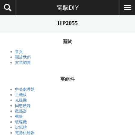
電腦DIY
HP2055
關於
首頁
關於我們
文章總覽
零組件
中央處理器
主機板
光碟機
固態硬碟
散熱器
機殼
硬碟機
記憶體
電源供應器