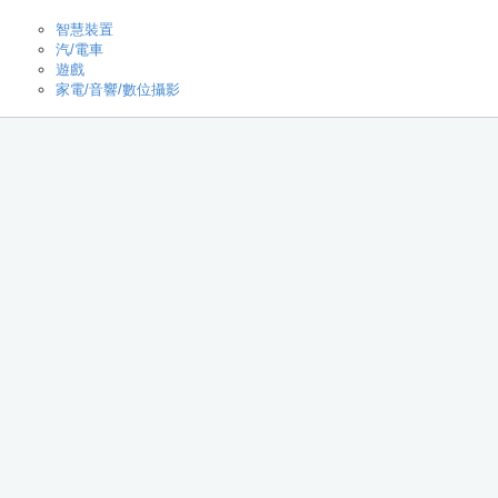
智慧裝置
汽/電車
遊戲
家電/音響/數位攝影