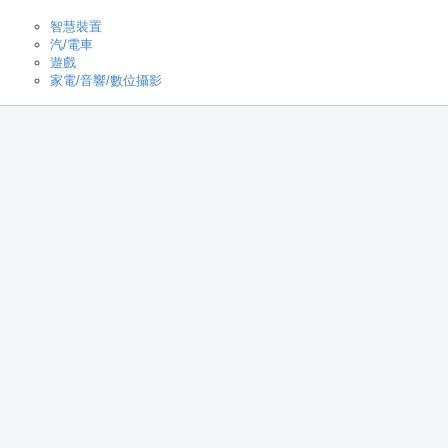
智慧裝置
汽/電車
遊戲
家電/音響/數位攝影