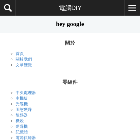
電腦DIY
hey google
關於
首頁
關於我們
文章總覽
零組件
中央處理器
主機板
光碟機
固態硬碟
散熱器
機殼
硬碟機
記憶體
電源供應器