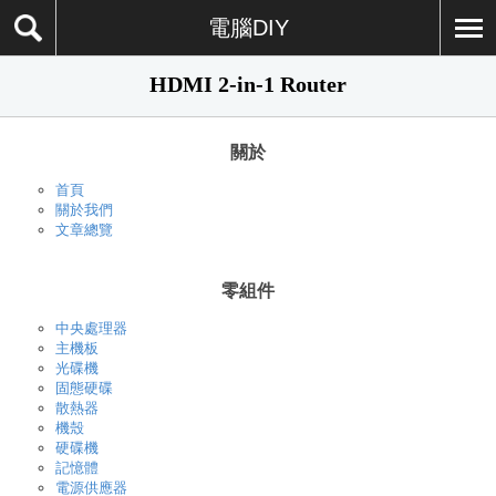
電腦DIY
HDMI 2-in-1 Router
關於
首頁
關於我們
文章總覽
零組件
中央處理器
主機板
光碟機
固態硬碟
散熱器
機殼
硬碟機
記憶體
電源供應器