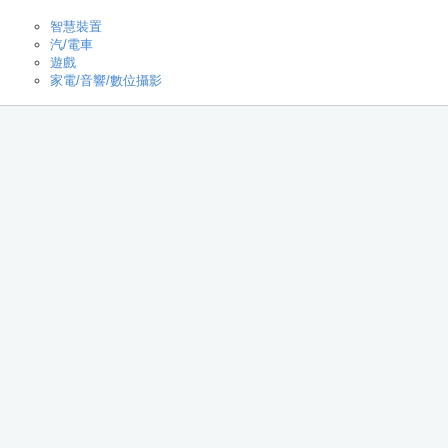
智慧裝置
汽/電車
遊戲
家電/音響/數位攝影