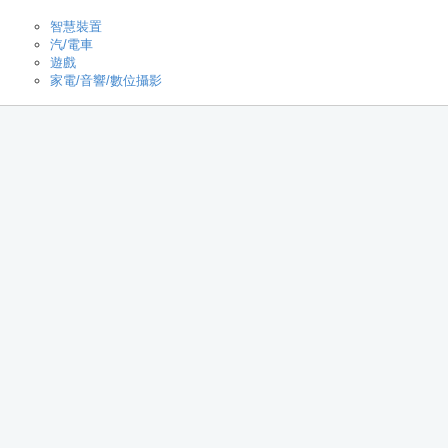
智慧裝置
汽/電車
遊戲
家電/音響/數位攝影