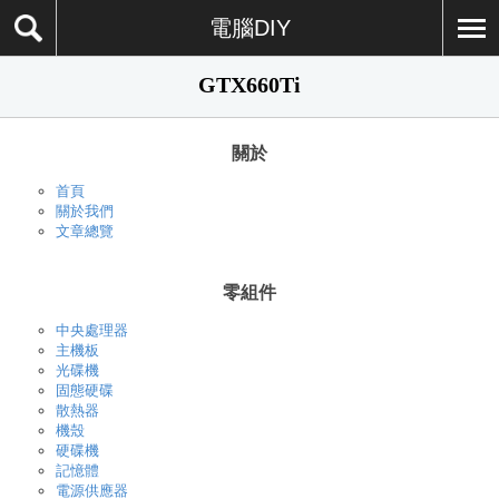
電腦DIY
GTX660Ti
關於
首頁
關於我們
文章總覽
零組件
中央處理器
主機板
光碟機
固態硬碟
散熱器
機殼
硬碟機
記憶體
電源供應器