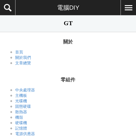
電腦DIY
GT
關於
首頁
關於我們
文章總覽
零組件
中央處理器
主機板
光碟機
固態硬碟
散熱器
機殼
硬碟機
記憶體
電源供應器