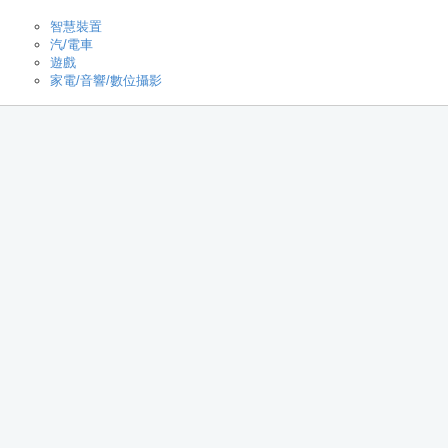
智慧裝置
汽/電車
遊戲
家電/音響/數位攝影