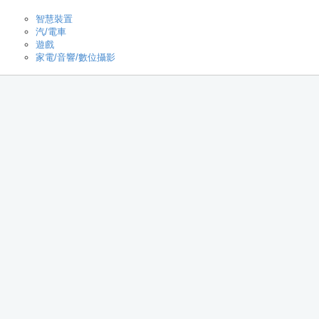
智慧裝置
汽/電車
遊戲
家電/音響/數位攝影