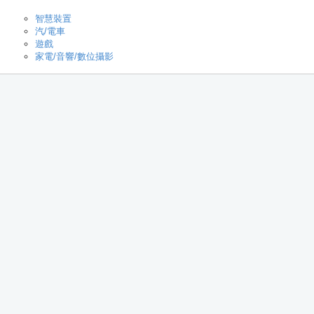
智慧裝置
汽/電車
遊戲
家電/音響/數位攝影