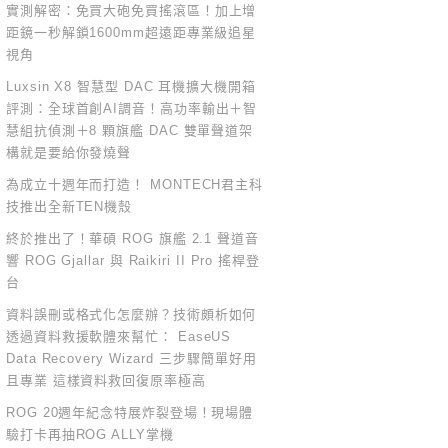
實測解密：免買大砲免買搖滾區！加上增
距鏡一秒解鎖1600mm超遠距專業級追星
視角
Luxsin X8 智慧型 DAC 耳機擴大機開箱
評測：全球首創AI調音！高功率輸出＋智
慧組抗偵測＋8 顆旗艦 DAC 雙單聲道架
構就是要給你發燒聲
為成立十週年而打造！ MONTECH君主科
技推出全新TEN機殼
終於推出了！華碩 ROG 旗艦 2.1 聲道音
響 ROG Gjallar 與 Raikiri II Pro 搖桿登
台
資料誤刪或格式化怎麼辦？技術頗析如何
透過資料救援軟體來幫忙： EaseUS
Data Recovery Wizard 三步驟簡單好用
且專業 這樣資料救回復原率極高
ROG 20週年紀念特展炸裂登場！現場體
驗打卡再抽ROG ALLY掌機