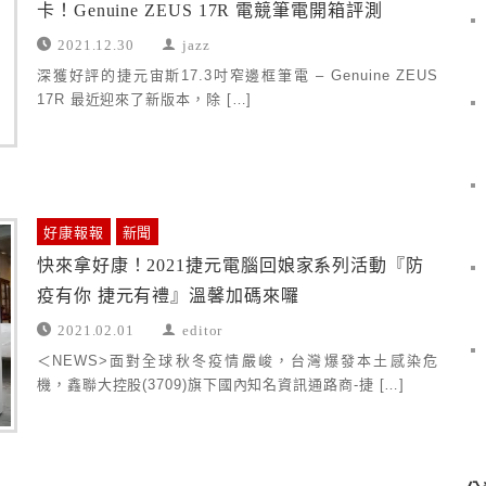
卡！Genuine ZEUS 17R 電競筆電開箱評測
2021.12.30
jazz
深獲好評的捷元宙斯17.3吋窄邊框筆電 – Genuine ZEUS
17R 最近迎來了新版本，除 […]
好康報報
新聞
快來拿好康！2021捷元電腦回娘家系列活動『防
疫有你 捷元有禮』溫馨加碼來囉
2021.02.01
editor
＜NEWS>面對全球秋冬疫情嚴峻，台灣爆發本土感染危
機，鑫聯大控股(3709)旗下國內知名資訊通路商-捷 […]