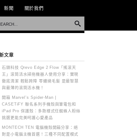
新聞
關於我們
新文章
石頭科技 Qrevo Edge 2 Flow「搖滾天
王」滾筒活水掃拖機器人使用分享：實現
徹底清潔 輕鬆跨障 零纏繞毛髮 是最智慧
與最薄的滾筒活水機！
開箱 Marvel’s Spider-Man |
CASETiFY 聯名系列手機殼與筆電包和
iPad Pro 保護殼：多款樣式任蜘蛛人粉絲
挑選更能完美呵護心愛產品
MONTECH TEN 電腦機殼開箱分享：絕
對是小電腦主機首選！三種不同配置模式