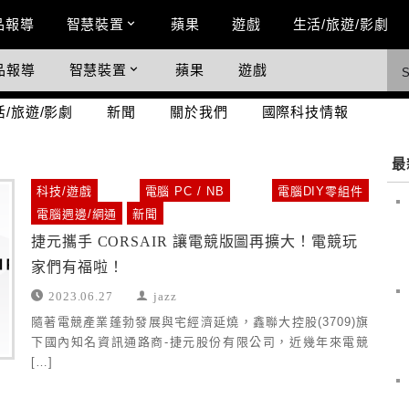
n Menu
品報導
智慧裝置
蘋果
遊戲
生活/旅遊/影劇
品報導
智慧裝置
蘋果
遊戲
際科技情報
活/旅遊/影劇
新聞
關於我們
國際科技情報
最
科技/遊戲
電腦 PC / NB
電腦DIY零組件
電腦週邊/網通
新聞
捷元攜手 CORSAIR 讓電競版圖再擴大！電競玩
家們有福啦！
2023.06.27
jazz
隨著電競產業蓬勃發展與宅經濟延燒，鑫聯大控股(3709)旗
下國內知名資訊通路商-捷元股份有限公司，近幾年來電競
[…]