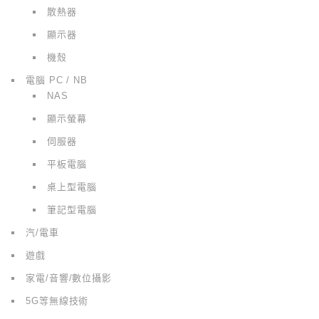
散熱器
顯示器
機殼
電腦 PC / NB
NAS
顯示螢幕
伺服器
平板電腦
桌上型電腦
筆記型電腦
汽/電車
遊戲
家電/音響/數位攝影
5G等無線技術