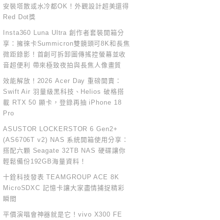
安裝塔散或水冷都OK！外觀設計超美還得
Red Dot獎
Insta360 Luna Ultra 創作者套裝開箱分
享：擁徠卡Summicron雙鏡頭可8K和長焦
微距錄影！首創可拆卸圖傳搖控螢幕並收
音超便利 帶來極致夜拍與長焦人像畫質
效能解放！2026 Acer Day 重磅開賣：
Swift Air 羽量級黑科技、Helios 破格搭
載 RTX 50 顯卡，登錄再抽 iPhone 18
Pro
ASUSTOR LOCKERSTOR 6 Gen2+
(AS6706T v2) NAS 系統開箱使用分享：
搭配六顆 Seagate 32TB NAS 硬碟讓你
輕鬆備份192GB海量資料！
十銓科技發表 TEAMGROUP ACE 8K
MicroSDXC 記憶卡讓大家盡情捕捉精彩
瞬間
平價演唱會神器就是它！vivo X300 FE