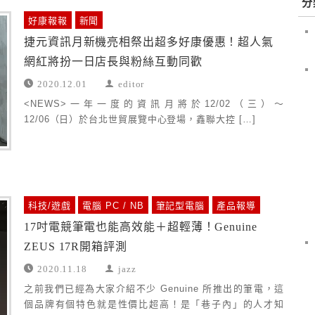
分
好康報報
新聞
捷元資訊月新機亮相祭出超多好康優惠！超人氣
網紅將扮一日店長與粉絲互動同歡
2020.12.01
editor
<NEWS>一年一度的資訊月將於12/02（三）～
12/06（日）於台北世貿展覽中心登場，鑫聯大控 […]
科技/遊戲
電腦 PC / NB
筆記型電腦
產品報導
17吋電競筆電也能高效能＋超輕薄！Genuine
ZEUS 17R開箱評測
2020.11.18
jazz
之前我們已經為大家介紹不少 Genuine 所推出的筆電，這
個品牌有個特色就是性價比超高！是「巷子內」的人才知