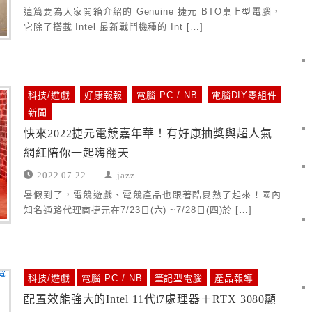
這篇要為大家開箱介紹的 Genuine 捷元 BTO桌上型電腦，
它除了搭載 Intel 最新戰鬥機種的 Int […]
科技/遊戲
好康報報
電腦 PC / NB
電腦DIY零組件
新聞
快來2022捷元電競嘉年華！有好康抽獎與超人氣
網紅陪你一起嗨翻天
2022.07.22
jazz
暑假到了，電競遊戲、電競產品也跟著酷夏熱了起來！國內
知名通路代理商捷元在7/23日(六) ~7/28日(四)於 […]
科技/遊戲
電腦 PC / NB
筆記型電腦
產品報導
配置效能強大的Intel 11代i7處理器＋RTX 3080顯