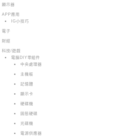
顯示器
APP應用
IG小技巧
電子
財經
科技/遊戲
電腦DIY零組件
中央處理器
主機板
記憶體
顯示卡
硬碟機
固態硬碟
光碟機
電源供應器