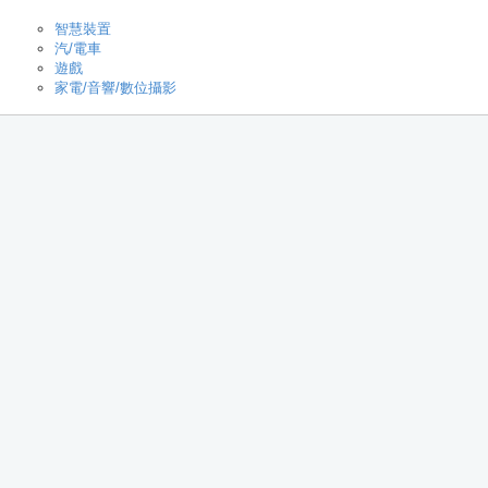
智慧裝置
汽/電車
遊戲
家電/音響/數位攝影