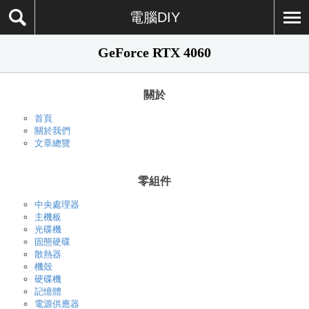
電腦DIY
GeForce RTX 4060
關於
首頁
關於我們
文章總覽
零組件
中央處理器
主機板
光碟機
固態硬碟
散熱器
機殼
硬碟機
記憶體
電源供應器