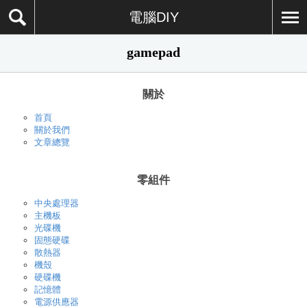
電腦DIY
gamepad
關於
首頁
關於我們
文章總覽
零組件
中央處理器
主機板
光碟機
固態硬碟
散熱器
機殼
硬碟機
記憶體
電源供應器