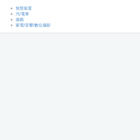
智慧裝置
汽/電車
遊戲
家電/音響/數位攝影