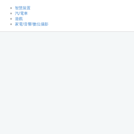
智慧裝置
汽/電車
遊戲
家電/音響/數位攝影