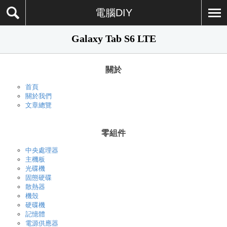
電腦DIY
Galaxy Tab S6 LTE
關於
首頁
關於我們
文章總覽
零組件
中央處理器
主機板
光碟機
固態硬碟
散熱器
機殼
硬碟機
記憶體
電源供應器