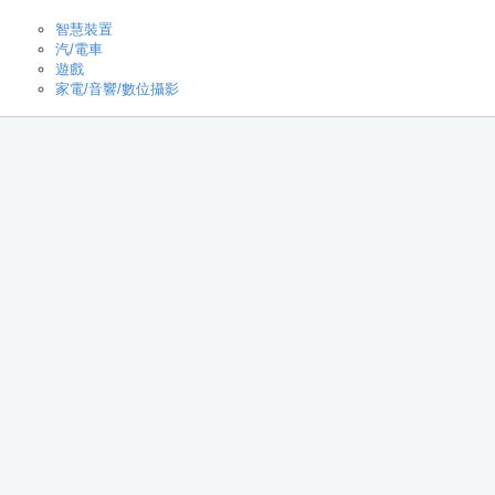
智慧裝置
汽/電車
遊戲
家電/音響/數位攝影