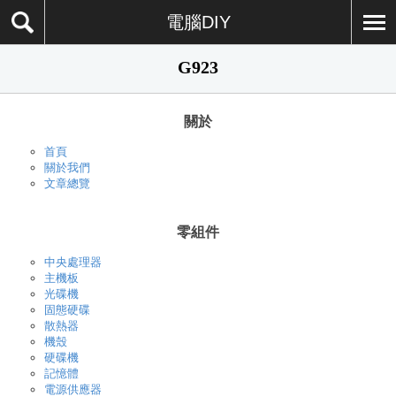
電腦DIY
G923
關於
首頁
關於我們
文章總覽
零組件
中央處理器
主機板
光碟機
固態硬碟
散熱器
機殼
硬碟機
記憶體
電源供應器