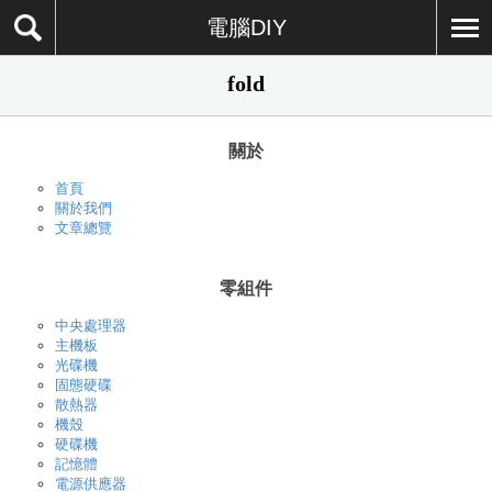
電腦DIY
fold
關於
首頁
關於我們
文章總覽
零組件
中央處理器
主機板
光碟機
固態硬碟
散熱器
機殼
硬碟機
記憶體
電源供應器