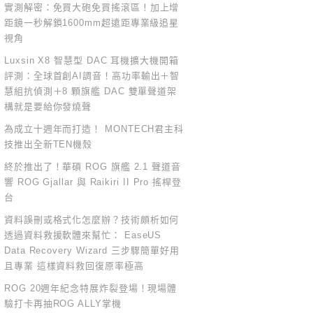
實測解密：免買大砲免買搖滾區！加上增
距鏡一秒解鎖1600mm超遠距專業級追星
視角
Luxsin X8 智慧型 DAC 耳機擴大機開箱
評測：全球首創AI調音！高功率輸出＋智
慧組抗偵測＋8 顆旗艦 DAC 雙單聲道架
構就是要給你發燒聲
為成立十週年而打造！ MONTECH君主科
技推出全新TEN機殼
終於推出了！華碩 ROG 旗艦 2.1 聲道音
響 ROG Gjallar 與 Raikiri II Pro 搖桿登
台
資料誤刪或格式化怎麼辦？技術頗析如何
透過資料救援軟體來幫忙： EaseUS
Data Recovery Wizard 三步驟簡單好用
且專業 這樣資料救回復原率極高
ROG 20週年紀念特展炸裂登場！現場體
驗打卡再抽ROG ALLY掌機