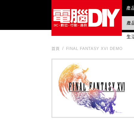
Mai
產
產
國
生
首頁
FINAL FANTASY XVI DEMO
FINAL FANTASY XVI DEMO