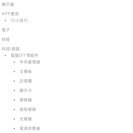
顯示器
APP應用
IG小技巧
電子
財經
科技/遊戲
電腦DIY零組件
中央處理器
主機板
記憶體
顯示卡
硬碟機
固態硬碟
光碟機
電源供應器