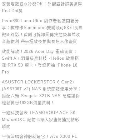
安裝塔散或水冷都OK！外觀設計超美還得
Red Dot獎
Insta360 Luna Ultra 創作者套裝開箱分
享：擁徠卡Summicron雙鏡頭可8K和長焦
微距錄影！首創可拆卸圖傳搖控螢幕並收
音超便利 帶來極致夜拍與長焦人像畫質
效能解放！2026 Acer Day 重磅開賣：
Swift Air 羽量級黑科技、Helios 破格搭
載 RTX 50 顯卡，登錄再抽 iPhone 18
Pro
ASUSTOR LOCKERSTOR 6 Gen2+
(AS6706T v2) NAS 系統開箱使用分享：
搭配六顆 Seagate 32TB NAS 硬碟讓你
輕鬆備份192GB海量資料！
十銓科技發表 TEAMGROUP ACE 8K
MicroSDXC 記憶卡讓大家盡情捕捉精彩
瞬間
平價演唱會神器就是它！vivo X300 FE