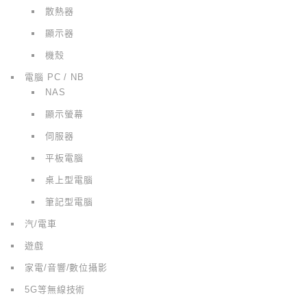
散熱器
顯示器
機殼
電腦 PC / NB
NAS
顯示螢幕
伺服器
平板電腦
桌上型電腦
筆記型電腦
汽/電車
遊戲
家電/音響/數位攝影
5G等無線技術