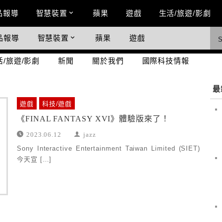
n Menu
品報導
智慧裝置
蘋果
遊戲
生活/旅遊/影劇
品報導
智慧裝置
蘋果
遊戲
際科技情報
活/旅遊/影劇
新聞
關於我們
國際科技情報
最
遊戲
科技/遊戲
《FINAL FANTASY XVI》體驗版來了！
2023.06.12
jazz
Sony Interactive Entertainment Taiwan Limited (SIET)
今天宣 […]