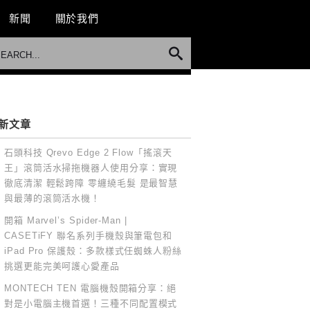
新聞
關於我們
新文章
石頭科技 Qrevo Edge 2 Flow「搖滾天
王」滾筒活水掃拖機器人使用分享：實現
徹底清潔 輕鬆跨障 零纏繞毛髮 是最智慧
與最薄的滾筒活水機！
開箱 Marvel’s Spider-Man |
CASETiFY 聯名系列手機殼與筆電包和
iPad Pro 保護殼：多款樣式任蜘蛛人粉絲
挑選更能完美呵護心愛產品
MONTECH TEN 電腦機殼開箱分享：絕
對是小電腦主機首選！三種不同配置模式