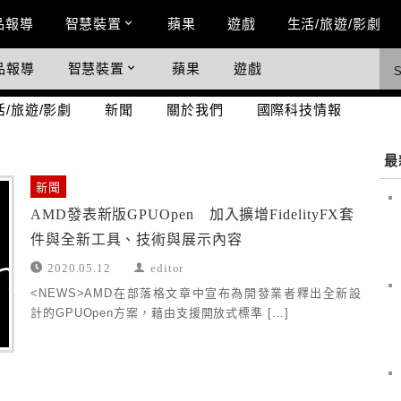
n Menu
品報導
智慧裝置
蘋果
遊戲
生活/旅遊/影劇
品報導
智慧裝置
蘋果
遊戲
際科技情報
活/旅遊/影劇
新聞
關於我們
國際科技情報
最
新聞
AMD發表新版GPUOpen 加入擴增FidelityFX套
件與全新工具、技術與展示內容
2020.05.12
editor
<NEWS>AMD在部落格文章中宣布為開發業者釋出全新設
計的GPUOpen方案，藉由支援開放式標準 […]