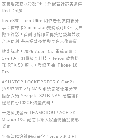
安裝塔散或水冷都OK！外觀設計超美還得
Red Dot獎
Insta360 Luna Ultra 創作者套裝開箱分
享：擁徠卡Summicron雙鏡頭可8K和長焦
微距錄影！首創可拆卸圖傳搖控螢幕並收
音超便利 帶來極致夜拍與長焦人像畫質
效能解放！2026 Acer Day 重磅開賣：
Swift Air 羽量級黑科技、Helios 破格搭
載 RTX 50 顯卡，登錄再抽 iPhone 18
Pro
ASUSTOR LOCKERSTOR 6 Gen2+
(AS6706T v2) NAS 系統開箱使用分享：
搭配六顆 Seagate 32TB NAS 硬碟讓你
輕鬆備份192GB海量資料！
十銓科技發表 TEAMGROUP ACE 8K
MicroSDXC 記憶卡讓大家盡情捕捉精彩
瞬間
平價演唱會神器就是它！vivo X300 FE