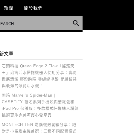
新聞
關於我們
新文章
石頭科技 Qrevo Edge 2 Flow「搖滾天
王」滾筒活水掃拖機器人使用分享：實現
徹底清潔 輕鬆跨障 零纏繞毛髮 是最智慧
與最薄的滾筒活水機！
開箱 Marvel’s Spider-Man |
CASETiFY 聯名系列手機殼與筆電包和
iPad Pro 保護殼：多款樣式任蜘蛛人粉絲
挑選更能完美呵護心愛產品
MONTECH TEN 電腦機殼開箱分享：絕
對是小電腦主機首選！三種不同配置模式