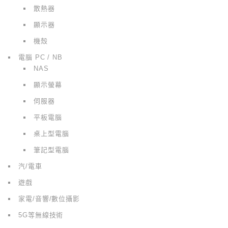
散熱器
顯示器
機殼
電腦 PC / NB
NAS
顯示螢幕
伺服器
平板電腦
桌上型電腦
筆記型電腦
汽/電車
遊戲
家電/音響/數位攝影
5G等無線技術