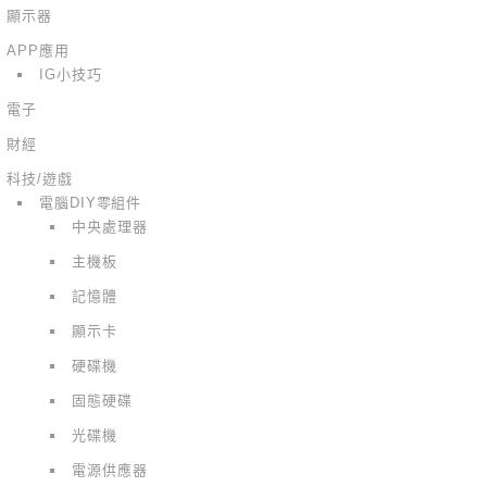
顯示器
APP應用
IG小技巧
電子
財經
科技/遊戲
電腦DIY零組件
中央處理器
主機板
記憶體
顯示卡
硬碟機
固態硬碟
光碟機
電源供應器