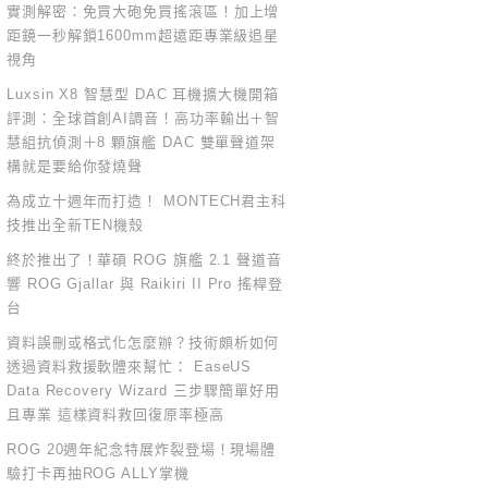
實測解密：免買大砲免買搖滾區！加上增
距鏡一秒解鎖1600mm超遠距專業級追星
視角
Luxsin X8 智慧型 DAC 耳機擴大機開箱
評測：全球首創AI調音！高功率輸出＋智
慧組抗偵測＋8 顆旗艦 DAC 雙單聲道架
構就是要給你發燒聲
為成立十週年而打造！ MONTECH君主科
技推出全新TEN機殼
終於推出了！華碩 ROG 旗艦 2.1 聲道音
響 ROG Gjallar 與 Raikiri II Pro 搖桿登
台
資料誤刪或格式化怎麼辦？技術頗析如何
透過資料救援軟體來幫忙： EaseUS
Data Recovery Wizard 三步驟簡單好用
且專業 這樣資料救回復原率極高
ROG 20週年紀念特展炸裂登場！現場體
驗打卡再抽ROG ALLY掌機