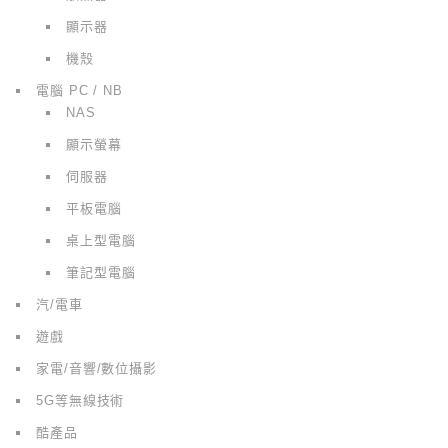
顯示器
機殼
電腦 PC / NB
NAS
顯示螢幕
伺服器
平板電腦
桌上型電腦
筆記型電腦
汽/電車
遊戲
家電/音響/數位攝影
5G等無線技術
酷產品