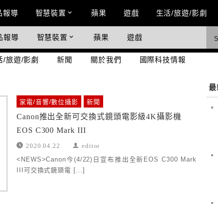
n Menu
品報導
智慧裝置
蘋果
遊戲
生活/旅遊/影劇
品報導
智慧裝置
蘋果
遊戲
際科技情報
活/旅遊/影劇
新聞
關於我們
國際科技情報
最
家電/音響/數位攝影
新聞
Canon推出全新可交換式鏡頭電影級4K攝影機
EOS C300 Mark III
2020.04.22
editor
<NEWS>Canon今(4/22)日宣布推出全新EOS C300 Mark
III可交換式鏡頭電 […]