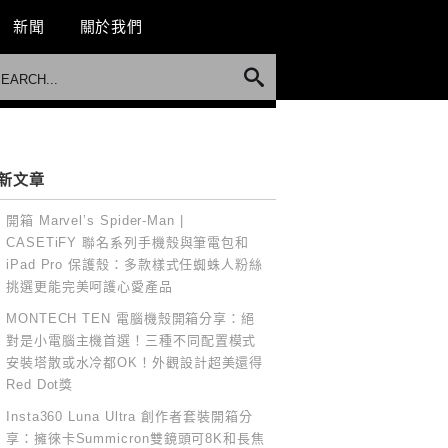
新聞
關於我們
新文章
開箱 Marvel’s Spider-Man |
CASETiFY 聯名系列手機殼與筆電包和
iPad Pro 保護殼：多款樣式任蜘蛛人粉絲
挑選更能完美呵護心愛產品
MONTECH TEN 電腦機殼開箱分享：絕
對是小電腦主機首選！三種不同配置模式
安裝塔散或水冷都OK！外觀設計超美還得
Red Dot獎
Insta360 Luna Ultra 創作者套裝開箱分
享：擁徠卡Summicron雙鏡頭可8K和長焦