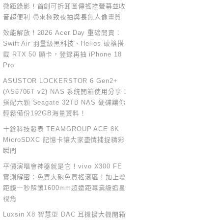
微距錄影！首創可拆卸圖傳搖控螢幕並收
音超便利 帶來極致夜拍與長焦人像畫質
效能解放！2026 Acer Day 重磅開賣：
Swift Air 羽量級黑科技、Helios 破格搭
載 RTX 50 顯卡，登錄再抽 iPhone 18
Pro
ASUSTOR LOCKERSTOR 6 Gen2+
(AS6706T v2) NAS 系統開箱使用分享：
搭配六顆 Seagate 32TB NAS 硬碟讓你
輕鬆備份192GB海量資料！
十銓科技發表 TEAMGROUP ACE 8K
MicroSDXC 記憶卡讓大家盡情捕捉精彩
瞬間
平價演唱會神器就是它！vivo X300 FE
實測解密：免買大砲免買搖滾區！加上增
距鏡一秒解鎖1600mm超遠距專業級追星
視角
Luxsin X8 智慧型 DAC 耳機擴大機開箱