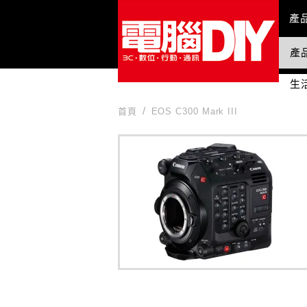
Mai
產
產
國
生
首頁
EOS C300 Mark III
EOS C300 Mark III