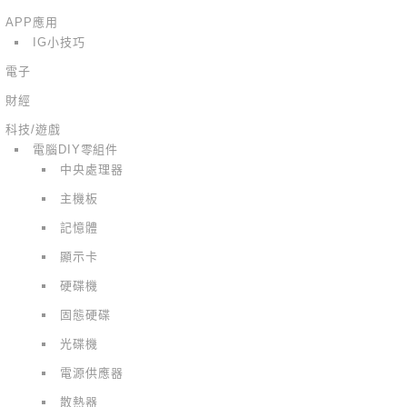
APP應用
IG小技巧
電子
財經
科技/遊戲
電腦DIY零組件
中央處理器
主機板
記憶體
顯示卡
硬碟機
固態硬碟
光碟機
電源供應器
散熱器