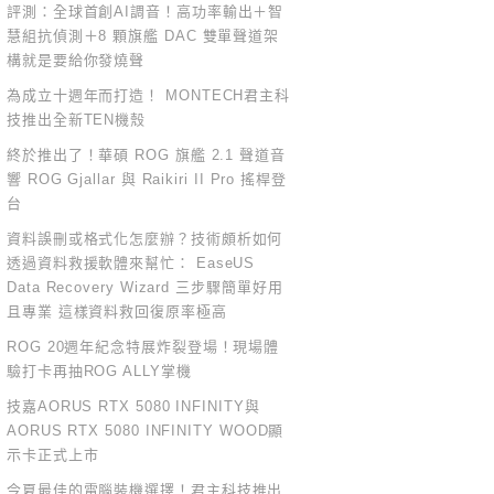
評測：全球首創AI調音！高功率輸出＋智
慧組抗偵測＋8 顆旗艦 DAC 雙單聲道架
構就是要給你發燒聲
為成立十週年而打造！ MONTECH君主科
技推出全新TEN機殼
終於推出了！華碩 ROG 旗艦 2.1 聲道音
響 ROG Gjallar 與 Raikiri II Pro 搖桿登
台
資料誤刪或格式化怎麼辦？技術頗析如何
透過資料救援軟體來幫忙： EaseUS
Data Recovery Wizard 三步驟簡單好用
且專業 這樣資料救回復原率極高
ROG 20週年紀念特展炸裂登場！現場體
驗打卡再抽ROG ALLY掌機
技嘉AORUS RTX 5080 INFINITY與
AORUS RTX 5080 INFINITY WOOD顯
示卡正式上市
今夏最佳的電腦裝機選擇！君主科技推出