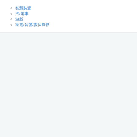
智慧裝置
汽/電車
遊戲
家電/音響/數位攝影